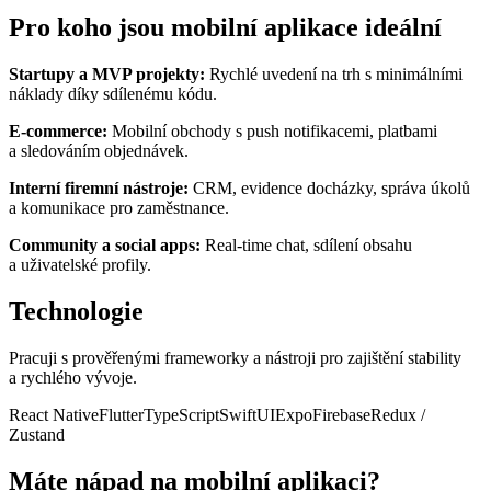
Pro koho jsou mobilní aplikace ideální
Startupy a
MVP projekty:
Rychlé uvedení na trh s
minimálními
náklady díky sdílenému kódu.
E-commerce:
Mobilní obchody s
push notifikacemi, platbami
a
sledováním objednávek.
Interní firemní nástroje:
CRM, evidence docházky, správa úkolů
a
komunikace pro zaměstnance.
Community a
social apps:
Real-time chat, sdílení obsahu
a
uživatelské profily.
Technologie
Pracuji s
prověřenými frameworky a
nástroji pro zajištění stability
a
rychlého vývoje.
React Native
Flutter
TypeScript
SwiftUI
Expo
Firebase
Redux /
Zustand
Máte nápad na mobilní aplikaci?