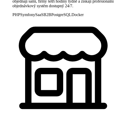
objednají sami, firmy šetří hodiny týdně a získají profesionální
objednávkový systém dostupný 24/7.
PHP
Symfony
SaaS
B2B
PostgreSQL
Docker