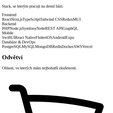
Stack, se kterým pracuji na denní bázi.
Frontend
React
Next.js
TypeScript
Tailwind CSS
Redux
MUI
Backend
PHP
Node.js
Symfony
Nette
REST API
GraphQL
Mobile
SwiftUI
React Native
Flutter
iOS
Android
Expo
Databáze & DevOps
PostgreSQL
MySQL
MongoDB
Redis
Docker
AWS
Vercel
Odvětví
Oblasti, ve kterých mám nejbohatší zkušenosti.