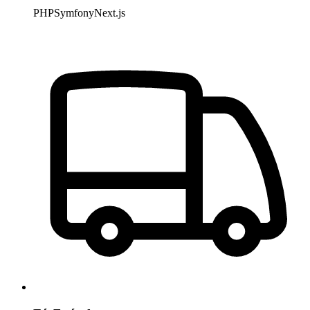
PHP
Symfony
Next.js