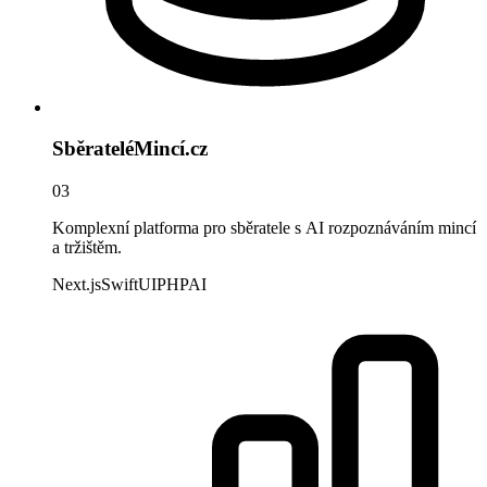
SběrateléMincí.cz
03
Komplexní platforma pro sběratele s AI rozpoznáváním mincí
a tržištěm.
Next.js
SwiftUI
PHP
AI