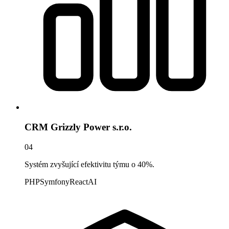
CRM Grizzly Power s.r.o.
04
Systém zvyšující efektivitu týmu o 40%.
PHP
Symfony
React
AI