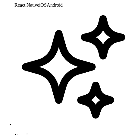
React Native
iOS
Android