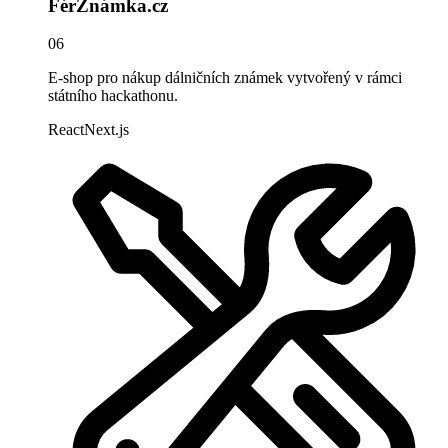
FérZnámka.cz
06
E-shop pro nákup dálničních známek vytvořený v rámci
státního hackathonu.
React
Next.js