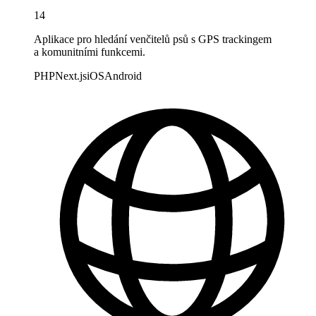
14
Aplikace pro hledání venčitelů psů s GPS trackingem
a komunitními funkcemi.
PHP
Next.js
iOS
Android